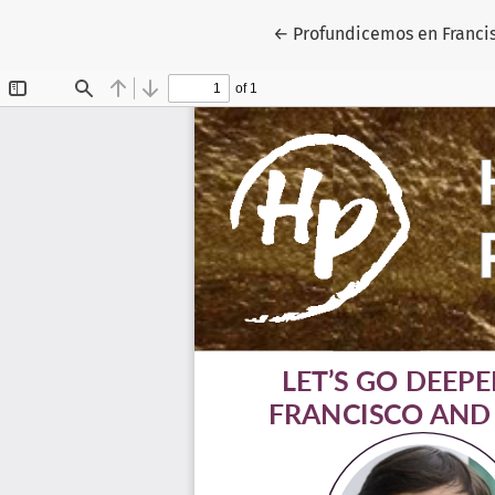
Volver a los detalles del 
←
Profundicemos en Francis